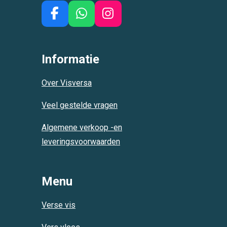
F
W
I
a
h
n
c
a
s
e
t
t
Informatie
b
s
a
o
A
g
Over Visversa
o
p
r
k
p
a
Veel gestelde vragen
m
Algemene verkoop -en
leveringsvoorwaarden
Menu
Verse vis