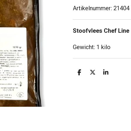
Artikelnummer:
21404
Stoofvlees Chef Line
Gewicht: 1 kilo
D
D
S
e
e
h
l
e
a
e
l
r
n
e