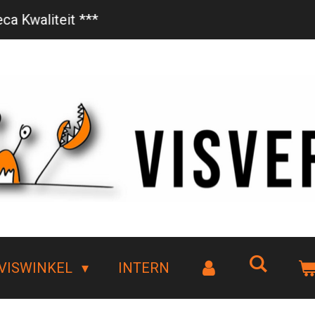
Vanaf €85,- gratis bezorgd!
VISWINKEL
INTERN