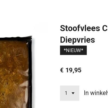
Stoofvlees C
Diepvries
*NIEUW*
€ 19,95
In winke