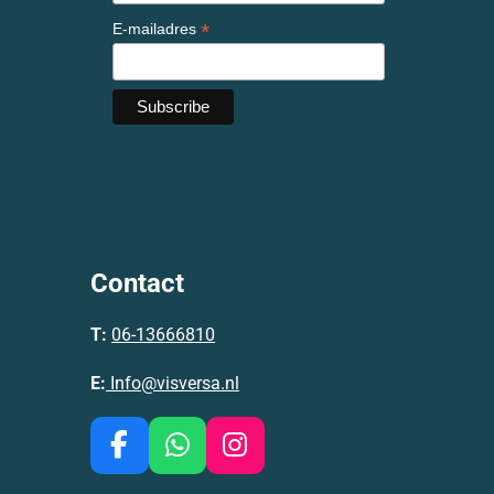
*
E-mailadres
Contact
T:
06-13666810
E:
Info@visversa.nl
F
W
I
a
h
n