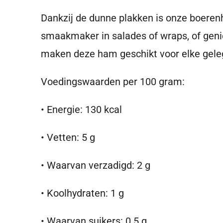
Dankzij de dunne plakken is onze boeren
smaakmaker in salades of wraps, of genie
maken deze ham geschikt voor elke gele
Voedingswaarden per 100 gram:
•
Energie:
130 kcal
•
Vetten:
5 g
•
Waarvan verzadigd: 2 g
•
Koolhydraten:
1 g
•
Waarvan suikers: 0.5 g