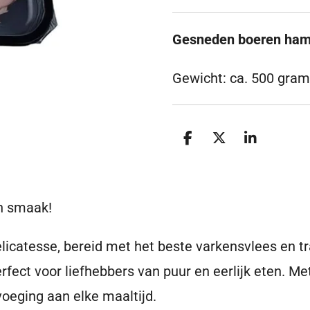
Gesneden boeren ha
Gewicht: ca. 500 gram
D
D
S
e
e
h
l
e
a
e
l
r
n
e
n smaak!
icatesse, bereid met het beste varkensvlees en trad
ct voor liefhebbers van puur en eerlijk eten. Met 
oeging aan elke maaltijd.