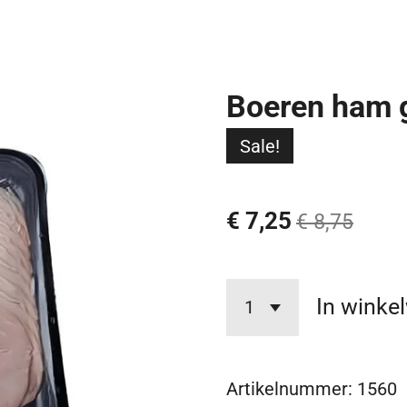
Boeren ham 
Sale!
€ 7,25
€ 8,75
In winke
Artikelnummer:
1560