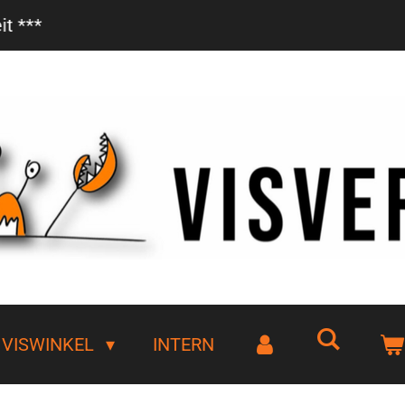
Vanaf €85,- gratis bezorgd!
VISWINKEL
INTERN