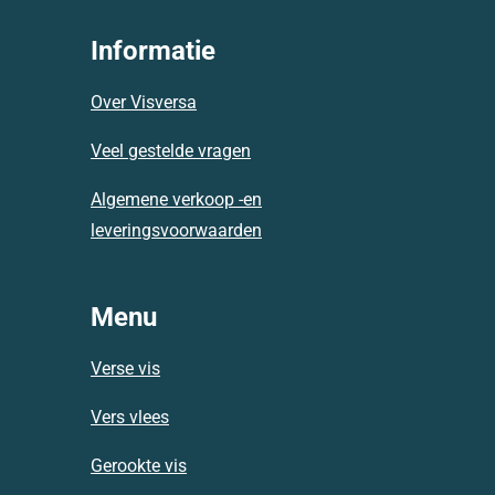
c
a
s
e
t
t
Informatie
b
s
a
o
A
g
Over Visversa
o
p
r
k
p
a
Veel gestelde vragen
m
Algemene verkoop -en
leveringsvoorwaarden
Menu
Verse vis
Vers vlees
Gerookte vis