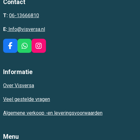
Contact
T:
06-13666810
E:
Info@visversa.nl
F
W
I
a
h
n
c
a
s
e
t
t
Informatie
b
s
a
o
A
g
Over Visversa
o
p
r
k
p
a
m
Veel gestelde vragen
Algemene verkoop -en leveringsvoorwaarden
Menu