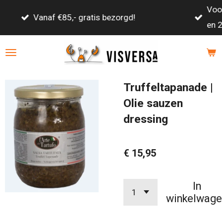
Voor 21:00 besteld, volgende werkda
Ga
gd!
en 22:30 geleverd!
direct
naar
de
hoofdinhoud
Truffeltapanade |
Olie sauzen
dressing
€ 15,95
In
winkelwage