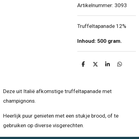
Artikelnummer:
3093
Truffeltapanade 12%
Inhoud: 500 gram.
D
D
S
D
e
e
h
e
l
e
a
l
e
l
r
e
n
e
n
Deze uit Italië afkomstige truffeltapanade met
champignons.
Heerlijk puur genieten met een stukje brood, of te
gebruiken op diverse visgerechten.