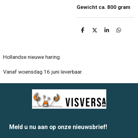
Gewicht ca. 800 gram
D
D
S
D
e
e
h
e
l
e
a
l
e
l
r
e
n
e
n
Hollandse nieuwe haring.
Vanaf woensdag 16 juni leverbaar.
Meld u nu aan op onze nieuwsbrief!