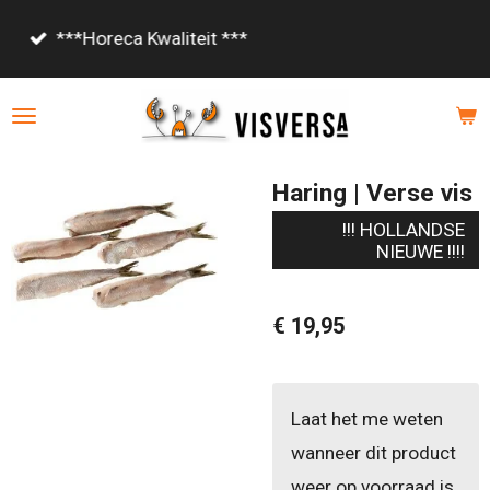
Ga
Vanaf €85,- gratis bezorgd!
direct
naar
de
hoofdinhoud
Haring | Verse vis
!!! HOLLANDSE
NIEUWE !!!!
€ 19,95
Laat het me weten
wanneer dit product
weer op voorraad is.