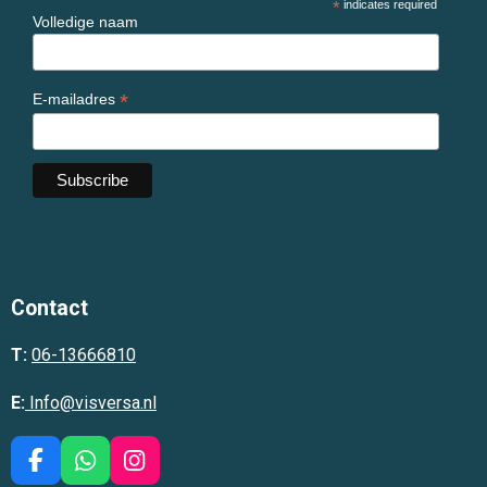
*
indicates required
Volledige naam
*
E-mailadres
Contact
T:
06-13666810
E:
Info@visversa.nl
F
W
I