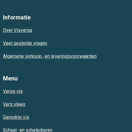
a
h
n
c
a
s
e
t
t
Informatie
b
s
a
o
A
g
Over Visversa
o
p
r
k
p
a
m
Veel gestelde vragen
Algemene verkoop -en leveringsvoorwaarden
Menu
Verse vis
Vers vlees
Gerookte vis
Schaal- en schelpdieren