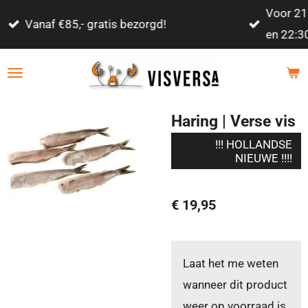
Voor 21:00 besteld, volgende werkdag tussen
Ga
en 22:30 geleverd!
direct
naar
de
hoofdinhoud
Haring | Verse vis
!!! HOLLANDSE
NIEUWE !!!!
€ 19,95
Laat het me weten
wanneer dit product
weer op voorraad is.