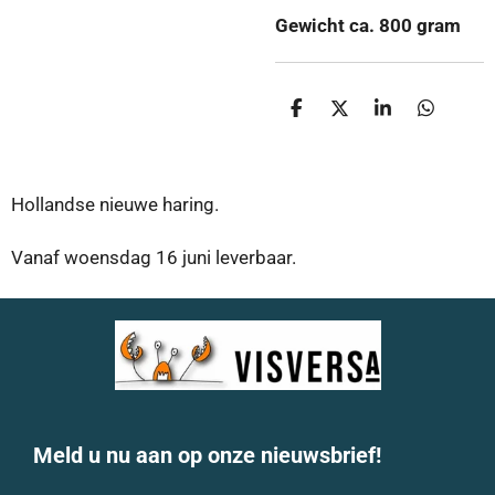
Gewicht ca. 800 gram
D
D
S
D
e
e
h
e
l
e
a
l
e
l
r
e
n
e
n
Hollandse nieuwe haring.
Vanaf woensdag 16 juni leverbaar.
Meld u nu aan op onze nieuwsbrief!