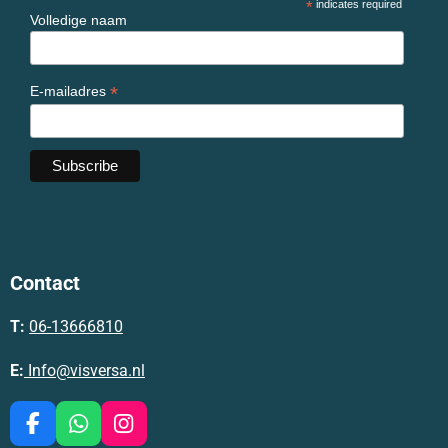
*
indicates required
Volledige naam
*
E-mailadres
Contact
T:
06-13666810
E:
Info@visversa.nl
F
W
I