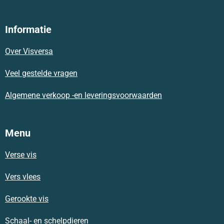
a
h
n
c
a
s
e
t
t
Informatie
b
s
a
o
A
g
Over Visversa
o
p
r
k
p
a
m
Veel gestelde vragen
Algemene verkoop -en leveringsvoorwaarden
Menu
Verse vis
Vers vlees
Gerookte vis
Schaal- en schelpdieren