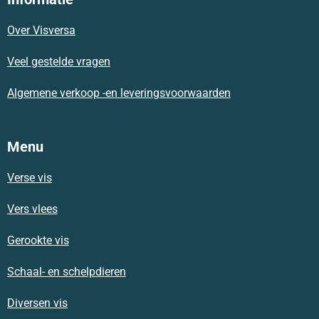
b
s
a
o
A
g
Over Visversa
o
p
r
k
p
a
m
Veel gestelde vragen
Algemene verkoop -en leveringsvoorwaarden
Menu
Verse vis
Vers vlees
Gerookte vis
Schaal- en schelpdieren
Diversen vis