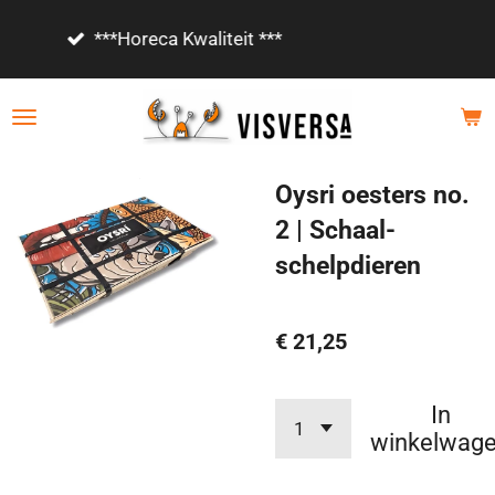
Ga
Vanaf €85,- gratis bezorgd!
direct
naar
de
hoofdinhoud
Oysri oesters no.
2 | Schaal-
schelpdieren
€ 21,25
In
winkelwag