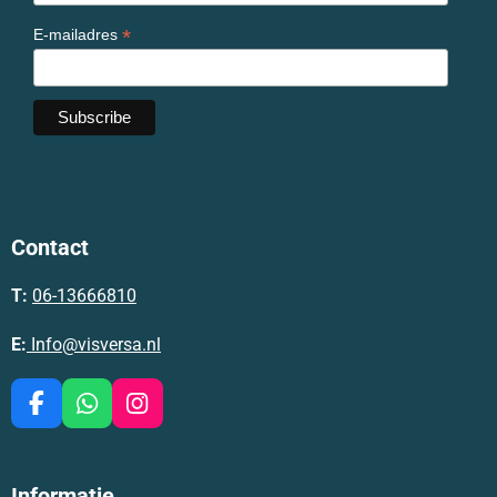
*
E-mailadres
Contact
T:
06-13666810
E:
Info@visversa.nl
F
W
I
a
h
n
c
a
s
e
t
t
Informatie