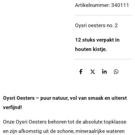
Artikelnummer:
340111
Oysri oesters no. 2
12 stuks verpakt in
houten kistje.
D
D
S
D
e
e
h
e
l
e
a
l
e
l
r
e
n
e
n
Oysri Oesters – puur natuur, vol van smaak en uiterst
verfijnd!
Onze Oysri Oesters behoren tot de absolute topklasse
en zijn afkomstig uit de schone, mineraalrijke wateren