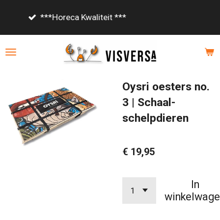
Ga
Vanaf €85,- gratis bezorgd!
direct
naar
de
hoofdinhoud
Oysri oesters no.
3 | Schaal-
schelpdieren
€ 19,95
In
winkelwage