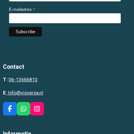
*
E-mailadres
Contact
T:
06-13666810
E:
Info@visversa.nl
F
W
I
a
h
n
c
a
s
e
t
t
Informatie