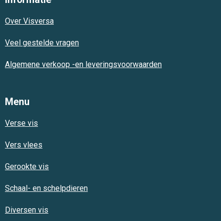
b
s
a
o
A
g
Over Visversa
o
p
r
k
p
a
m
Veel gestelde vragen
Algemene verkoop -en leveringsvoorwaarden
Menu
Verse vis
Vers vlees
Gerookte vis
Schaal- en schelpdieren
Diversen vis