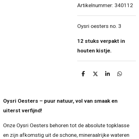
Artikelnummer:
340112
Oysri oesters no. 3
12 stuks verpakt in
houten kistje.
D
D
S
D
e
e
h
e
l
e
a
l
e
l
r
e
n
e
n
Oysri Oesters – puur natuur, vol van smaak en
uiterst verfijnd!
Onze Oysri Oesters behoren tot de absolute topklasse
en zijn afkomstig uit de schone, mineraalrijke wateren