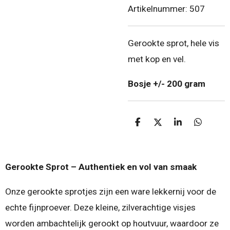
Artikelnummer:
507
Gerookte sprot, hele vis
met kop en vel.
Bosje +/- 200 gram
D
D
S
D
e
e
h
e
l
e
a
l
e
l
r
e
n
e
n
Gerookte Sprot – Authentiek en vol van smaak
Onze gerookte sprotjes zijn een ware lekkernij voor de
echte fijnproever. Deze kleine, zilverachtige visjes
worden ambachtelijk gerookt op houtvuur, waardoor ze