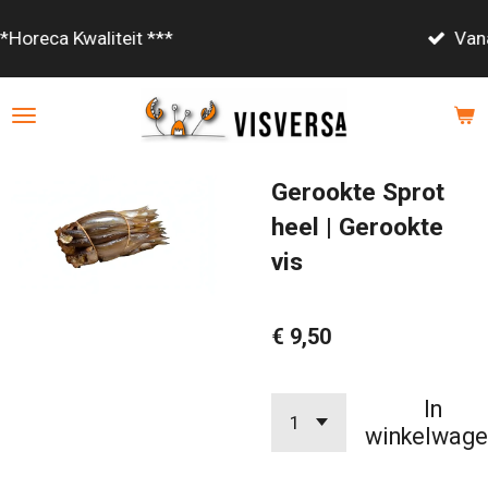
Ga
Vanaf €85,- gratis bezorgd!
direct
naar
de
hoofdinhoud
Gerookte Sprot
heel | Gerookte
vis
€ 9,50
In
winkelwage