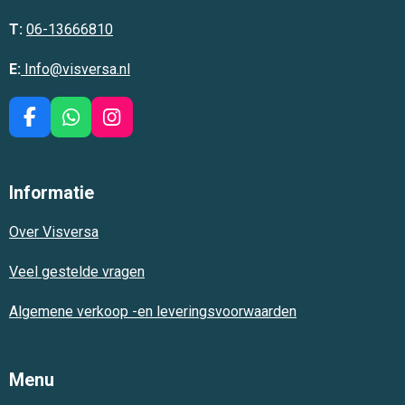
T:
06-13666810
E:
Info@visversa.nl
F
W
I
a
h
n
c
a
s
e
t
t
Informatie
b
s
a
o
A
g
Over Visversa
o
p
r
k
p
a
m
Veel gestelde vragen
Algemene verkoop -en leveringsvoorwaarden
Menu