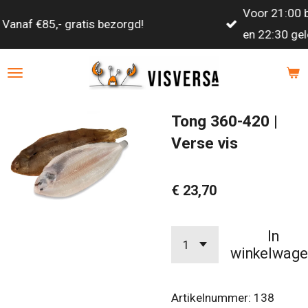
Voor 21:00 besteld, volgende werkdag tussen 17:00
Ga
en 22:30 geleverd!
direct
naar
de
hoofdinhoud
Tong 360-420 |
Verse vis
€ 23,70
In
winkelwage
Artikelnummer:
138