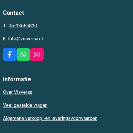
Contact
T:
06-13666810
E:
Info@visversa.nl
F
W
I
a
h
n
c
a
s
e
t
t
Informatie
b
s
a
o
A
g
Over Visversa
o
p
r
k
p
a
m
Veel gestelde vragen
Algemene verkoop -en leveringsvoorwaarden