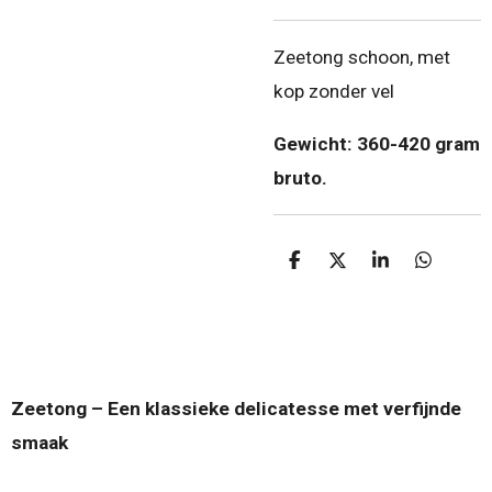
Zeetong schoon, met
kop zonder vel
Gewicht: 360-420 gram
bruto.
D
D
S
D
e
e
h
e
l
e
a
l
e
l
r
e
n
e
n
Zeetong – Een klassieke delicatesse met verfijnde
smaak