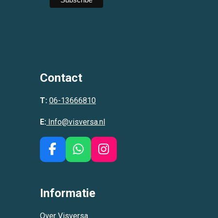
Contact
T:
06-13666810
E:
Info@visversa.nl
F
W
I
a
h
n
c
a
s
e
t
t
Informatie
b
s
a
o
A
g
Over Visversa