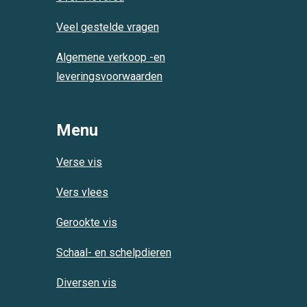
o
p
r
k
p
a
Veel gestelde vragen
m
Algemene verkoop -en
leveringsvoorwaarden
Menu
Verse vis
Vers vlees
Gerookte vis
Schaal- en schelpdieren
Diversen vis