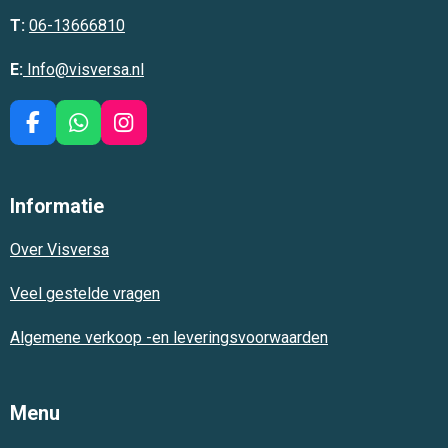
T:
06-13666810
E:
Info@visversa.nl
F
W
I
a
h
n
c
a
s
e
t
t
Informatie
b
s
a
o
A
g
Over Visversa
o
p
r
k
p
a
m
Veel gestelde vragen
Algemene verkoop -en leveringsvoorwaarden
Menu