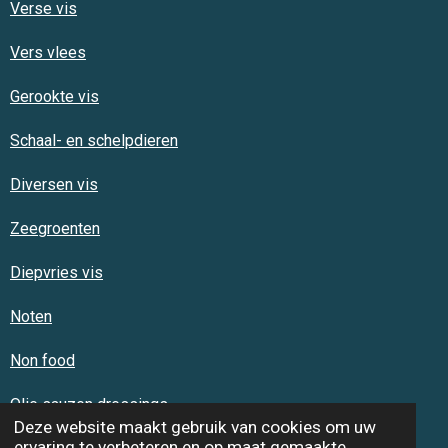
Verse vis
Vers vlees
Gerookte vis
Schaal- en schelpdieren
Diversen vis
Zeegroenten
Diepvries vis
Noten
Non food
Olie sauzen dressings
Deze website maakt gebruik van cookies om uw
ervaring te verbeteren en op maat gemaakte