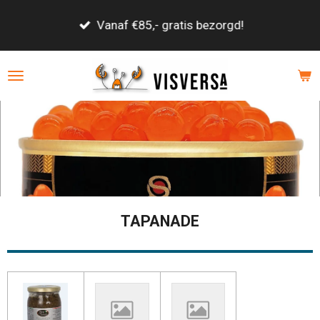
Ga
Vanaf €85,- gratis bezorgd!
direct
naar
de
hoofdinhoud
TAPANADE