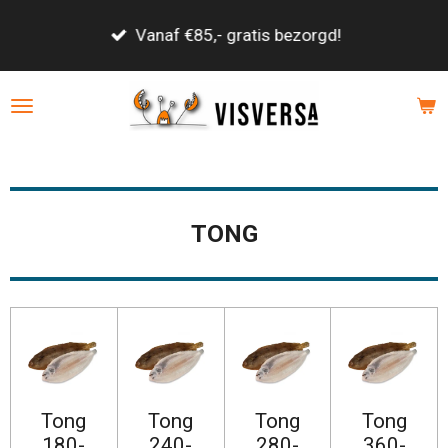
Ga
Vanaf €85,- gratis bezorgd!
direct
naar
de
hoofdinhoud
TONG
Tong
Tong
Tong
Tong
180-
240-
280-
360-