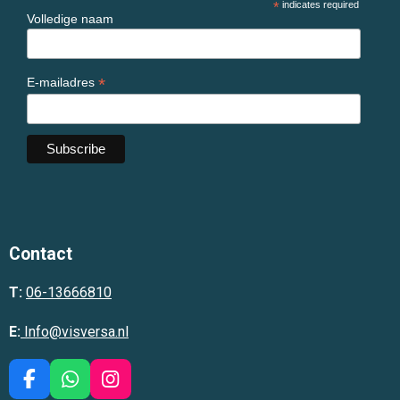
*
indicates required
Volledige naam
*
E-mailadres
Contact
T:
06-13666810
E:
Info@visversa.nl
F
W
I