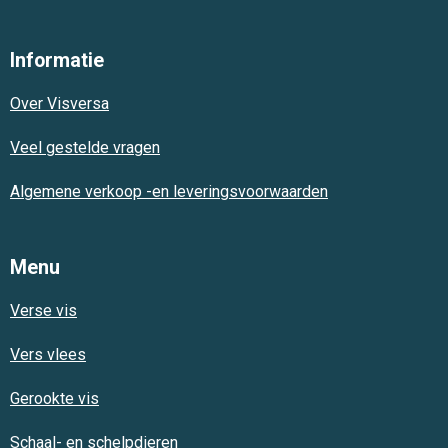
a
h
n
c
a
s
e
t
t
Informatie
b
s
a
o
A
g
Over Visversa
o
p
r
k
p
a
m
Veel gestelde vragen
Algemene verkoop -en leveringsvoorwaarden
Menu
Verse vis
Vers vlees
Gerookte vis
Schaal- en schelpdieren